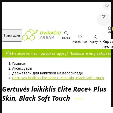
00
0
Навигация
Поиск
Корз
Избранное
Аккаунт
пуста
Не знаете, что подарить другу? Позвольте ему выбрать самом
Главная
Аксессуары
держатели для напитков на велосипеде
Gertuvės laikiklis Elite Race+ Plus Skin, Black Soft Touch
Gertuvės laikiklis Elite Race+ Plus
Skin, Black Soft Touch