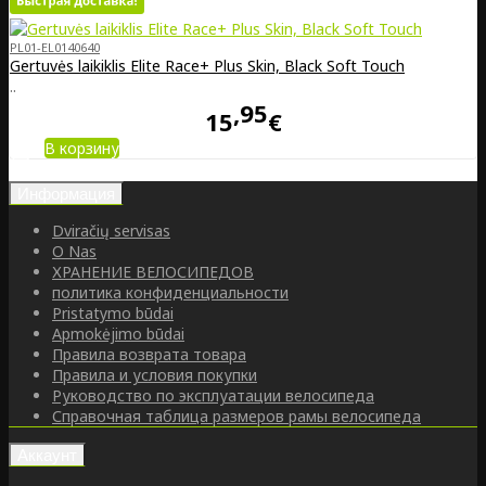
PL01-EL0140640
Gertuvės laikiklis Elite Race+ Plus Skin, Black Soft Touch
..
95
15
€
В корзину
Информация
Dviračių servisas
O Nas
ХРАНЕНИЕ ВЕЛОСИПЕДОВ
политика конфиденциальности
Pristatymo būdai
Apmokėjimo būdai
Правила возврата товара
Правила и условия покупки
Руководство по эксплуатации велосипеда
Справочная таблица размеров рамы велосипеда
Аккаунт