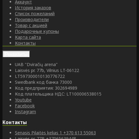
Аккаунт
История заказов
Список пожеланий
Производители
Товар с акцией
Подарочные купоны
Карта сайта
Контакты
Реквизиты
UAB "Dviračių arena"
Laisvės pr. 77b, Vilnius LT-06122
LT597300010130776722
Swedbank код банка 73000
Код предприятия: 302694989
Код плательщика НДС: LT100006538015
Youtube
Facebook
Instagram
Контакты
Senasis Pilaitės kelias 1
+370 613 55063
Laisvės pr. 77B
+37065639448