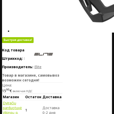
Код товара:
PL01-EL0140640
Штрихкод:
8020775035603
Производитель:
Elite
Товар в магазине, самовывоз
возможен сегодня!
Цена:
95
15
€
включая НДС
Магазин
Остаток
Доставка
Dviračių
parduotuvė
Доставка
1
Vikingų g.
0-2 дня