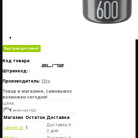
Код товара:
PL01-EL0111816
Штрихкод:
8020775040751
Производитель:
Elite
Товар в магазине, самовывоз
возможен сегодня!
Цена:
95
7
€
включая НДС
Магазин
Остаток
Доставка
Доставка 0-
Laisves pr.
1
2 дня
Pilaitės
Доставка 0-