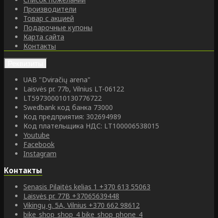
Производители
Товар с акцией
Подарочные купоны
Карта сайта
Контакты
Реквизиты
UAB "Dviračių arena"
Laisvės pr. 77b, Vilnius LT-06122
LT597300010130776722
Swedbank код банка 73000
Код предприятия: 302694989
Код плательщика НДС: LT100006538015
Youtube
Facebook
Instagram
Контакты
Senasis Pilaitės kelias 1
+370 613 55063
Laisvės pr. 77B
+37065639448
Vikingų g. 5A, Vilnius
+370 662 98612
bike_shop_shop_4
bike_shop_phone_4