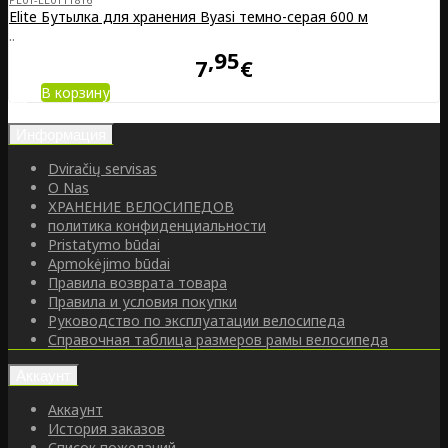
Elite Бутылка для хранения Byasi темно-серая 600 м
..
95
7
€
В корзину
Информация
Dviračių servisas
O Nas
ХРАНЕНИЕ ВЕЛОСИПЕДОВ
политика конфиденциальности
Pristatymo būdai
Apmokėjimo būdai
Правила возврата товара
Правила и условия покупки
Руководство по эксплуатации велосипеда
Справочная таблица размеров рамы велосипеда
Аккаунт
Аккаунт
История заказов
Список пожеланий