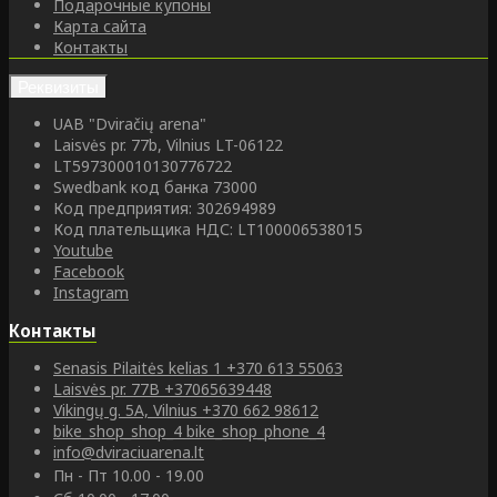
Подарочные купоны
Карта сайта
Контакты
Реквизиты
UAB "Dviračių arena"
Laisvės pr. 77b, Vilnius LT-06122
LT597300010130776722
Swedbank код банка 73000
Код предприятия: 302694989
Код плательщика НДС: LT100006538015
Youtube
Facebook
Instagram
Контакты
Senasis Pilaitės kelias 1
+370 613 55063
Laisvės pr. 77B
+37065639448
Vikingų g. 5A, Vilnius
+370 662 98612
bike_shop_shop_4
bike_shop_phone_4
info@dviraciuarena.lt
Пн - Пт 10.00 - 19.00