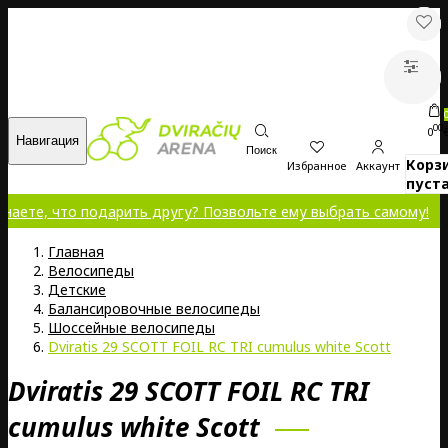
00
0
Навигация
Поиск
Корз
Избранное
Аккаунт
пуста
 подарить другу? Позвольте ему выбрать самому!
Главная
Велосипеды
Детские
Балансировочные велосипеды
Шоссейные велосипеды
Dviratis 29 SCOTT FOIL RC TRI cumulus white Scott
Dviratis 29 SCOTT FOIL RC TRI
cumulus white Scott