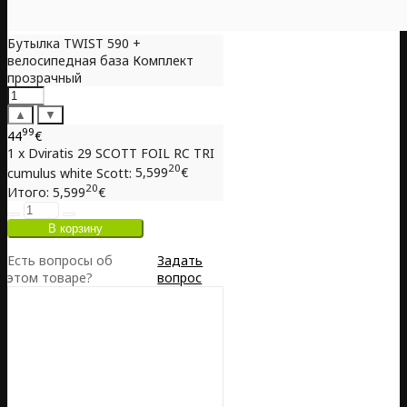
Бутылка TWIST 590 +
велосипедная база Комплект
прозрачный
▲
▼
99
44
€
1 x Dviratis 29 SCOTT FOIL RC TRI
20
cumulus white Scott:
5,599
€
20
Итого:
5,599
€
Есть вопросы об
Задать
этом товаре?
вопрос