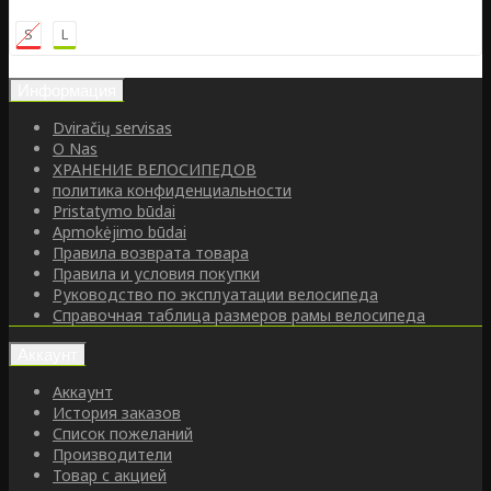
S
L
Информация
Dviračių servisas
O Nas
ХРАНЕНИЕ ВЕЛОСИПЕДОВ
политика конфиденциальности
Pristatymo būdai
Apmokėjimo būdai
Правила возврата товара
Правила и условия покупки
Руководство по эксплуатации велосипеда
Справочная таблица размеров рамы велосипеда
Аккаунт
Аккаунт
История заказов
Список пожеланий
Производители
Товар с акцией