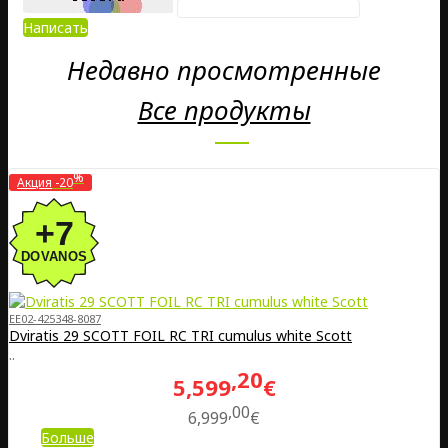
Написать
Недавно просмотренные
Все продукты
%
Акция
-20
EE02-425348-8087
Dviratis 29 SCOTT FOIL RC TRI cumulus white Scott
..
20
5,599
€
00
6,999
€
Больше