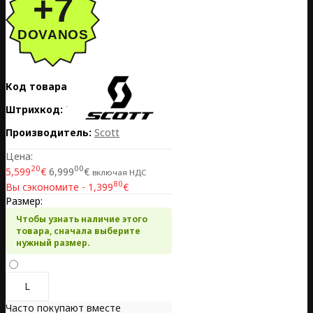
Код товара:
EE02-425348-8087
Штрихкод:
7616185376033
Производитель:
Scott
Цена:
20
00
5,599
€
6,999
€
включая НДС
80
Вы сэкономите - 1,399
€
Размер:
Чтобы узнать наличие этого
товара, сначала выберите
нужный размер.
L
Часто покупают вместе