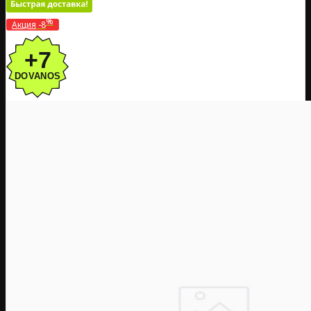
%
Акция
-8