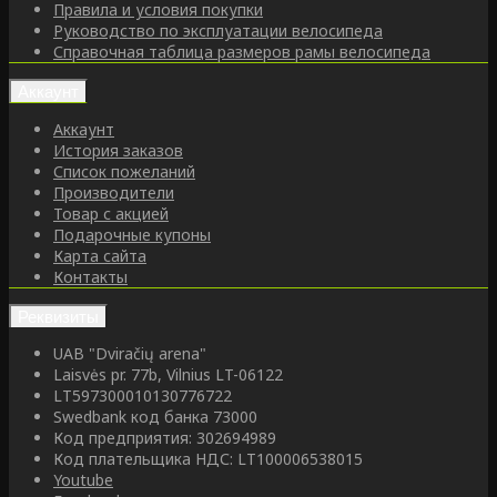
Правила и условия покупки
Руководство по эксплуатации велосипеда
Справочная таблица размеров рамы велосипеда
Аккаунт
Аккаунт
История заказов
Список пожеланий
Производители
Товар с акцией
Подарочные купоны
Карта сайта
Контакты
Реквизиты
UAB "Dviračių arena"
Laisvės pr. 77b, Vilnius LT-06122
LT597300010130776722
Swedbank код банка 73000
Код предприятия: 302694989
Код плательщика НДС: LT100006538015
Youtube