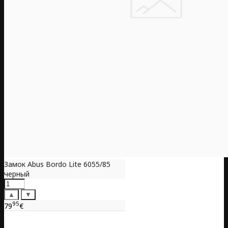
Замок Abus Bordo Lite 6055/85
черный
▲
▼
95
79
€