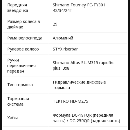
Передняя
Shimano Tourney FC‑TY301
звездочка
42/34/24T
Размер колеса в
29
дюймах
Рама велосипеда
Алюминий
Рулевое колесо
STYX riserbar
Ручки
Shimano Altus SL‑M315 rapidfire
переключения
plus, 3x8
передач
Гидравлические дисковые
Тип тормоза
тормоза
Тормозная
TEKTRO HD-M275
система
Формула DC‑19FQR (передняя
Хабы
часть) / DC‑25RQR (задняя часть)