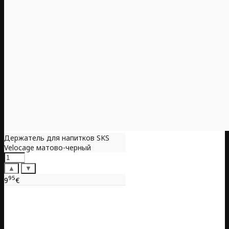
Держатель для напитков SKS
Velocage матово-черный
▲
▼
95
9
€