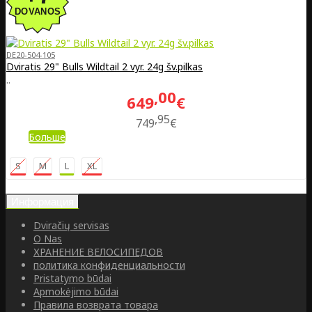
DE20-504-105
Dviratis 29" Bulls Wildtail 2 vyr. 24g šv.pilkas
..
00
649
€
95
749
€
Больше
S
M
L
XL
Информация
Dviračių servisas
O Nas
ХРАНЕНИЕ ВЕЛОСИПЕДОВ
политика конфиденциальности
Pristatymo būdai
Apmokėjimo būdai
Правила возврата товара