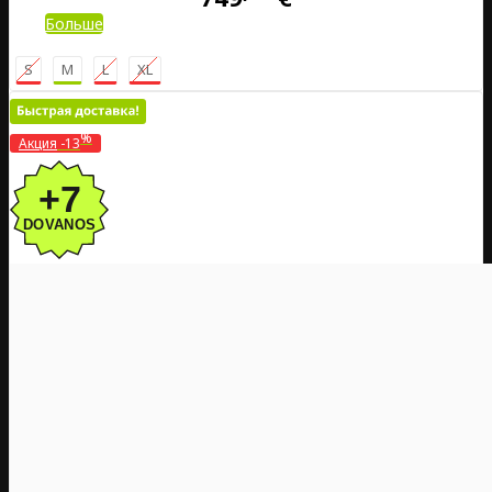
Больше
S
M
L
XL
%
Акция
-13