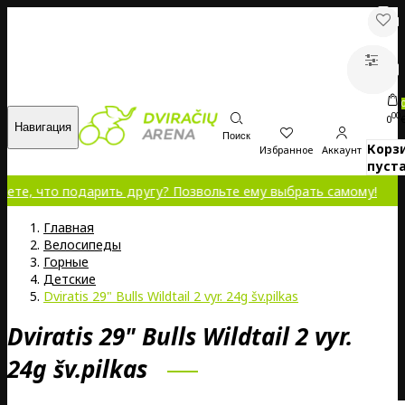
00
0
Навигация
Поиск
Корз
Избранное
Аккаунт
пуста
о подарить другу? Позвольте ему выбрать самому!
Главная
Велосипеды
Горные
Детские
Dviratis 29" Bulls Wildtail 2 vyr. 24g šv.pilkas
Dviratis 29" Bulls Wildtail 2 vyr.
24g šv.pilkas