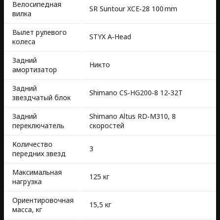
Велосипедная
SR Suntour XCE‑28 100 mm
вилка
Вылет рулевого
STYX A‑Head
колеса
Задний
Никто
амортизатор
Задний
Shimano CS‑HG200‑8 12‑32T
звездчатый блок
Задний
Shimano Altus RD‑M310, 8
переключатель
скоростей
Количество
3
передних звезд
Максимальная
125 кг
нагрузка
Ориентировочная
15,5 кг
масса, кг