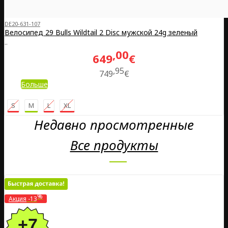
DE20-631-107
Велосипед 29 Bulls Wildtail 2 Disc мужской 24g зеленый
..
00
649
€
95
749
€
Больше
S
M
L
XL
Недавно просмотренные
Все продукты
%
Акция
-13