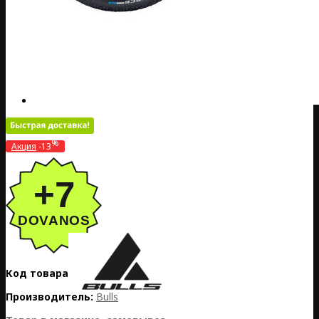
%
Акция
-13
Код товара:
DE20-504-105
Производитель:
Bulls