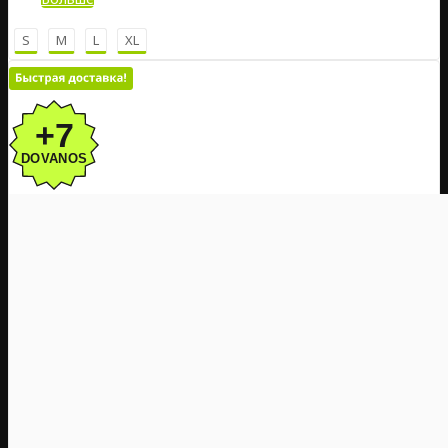
S
M
L
XL