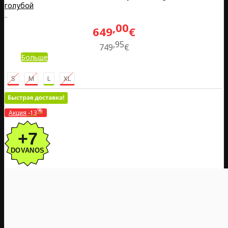
голубой
..
00
649
€
95
749
€
Больше
S
M
L
XL
%
Акция
-13