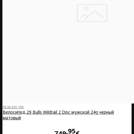
DE20-631-105
Велосипед 29 Bulls Wildtail 2 Disc мужской 24g черный
матовый
..
95
749
€