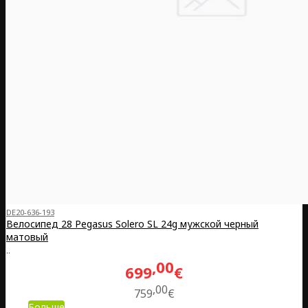
DE20-636-193
Велосипед 28 Pegasus Solero SL 24g мужской черный
матовый
..
00
699
€
00
759
€
Больше