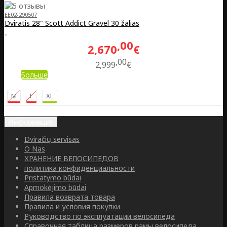
EE02-290507
Dviratis 28" Scott Addict Gravel 30 žalias
..
00
2,670
€
00
2,999
€
Больше
M
L
XL
Информация
Dviračių servisas
O Nas
ХРАНЕНИЕ ВЕЛОСИПЕДОВ
политика конфиденциальности
Pristatymo būdai
Apmokėjimo būdai
Правила возврата товара
Правила и условия покупки
Руководство по эксплуатации велосипеда
Справочная таблица размеров рамы велосипеда