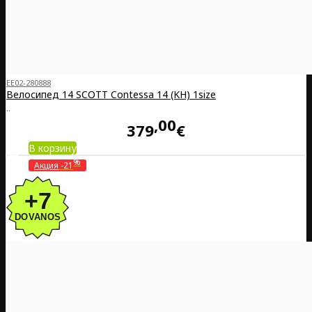
EE02-280888
Велосипед 14 SCOTT Contessa 14 (KH) 1size
..
00
379
€
В корзину
%
Акция
-21