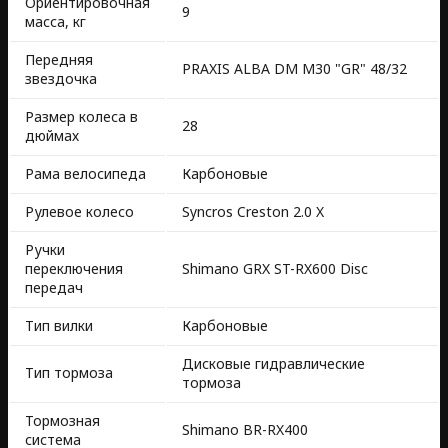
Ориентировочная
9
масса, кг
Передняя
PRAXIS ALBA DM M30 "GR" 48/32
звездочка
Размер колеса в
28
дюймах
Рама велосипеда
Карбоновые
Рулевое колесо
Syncros Creston 2.0 X
Ручки
переключения
Shimano GRX ST-RX600 Disc
передач
Тип вилки
Карбоновые
Дисковые гидравлические
Тип тормоза
тормоза
Тормозная
Shimano BR-RX400
система