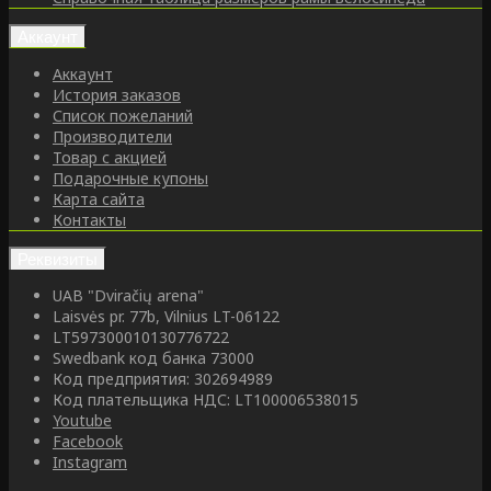
Аккаунт
Аккаунт
История заказов
Список пожеланий
Производители
Товар с акцией
Подарочные купоны
Карта сайта
Контакты
Реквизиты
UAB "Dviračių arena"
Laisvės pr. 77b, Vilnius LT-06122
LT597300010130776722
Swedbank код банка 73000
Код предприятия: 302694989
Код плательщика НДС: LT100006538015
Youtube
Facebook
Instagram