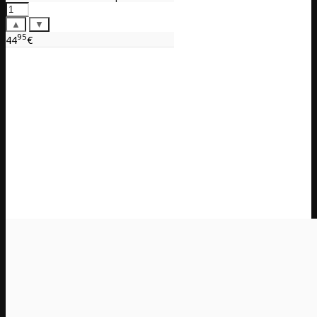
▲
▼
95
44
€