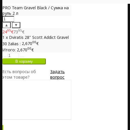
PRO Team Gravel Black / Сумка на
руль 2 л
▲
▼
95
95
24
€
73
€
1 x Dviratis 28" Scott Addict Gravel
00
30 žalias :
2,670
€
00
Итого:
2,670
€
Есть вопросы об
Задать
этом товаре?
вопрос