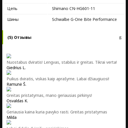
Цепь
Shimano CN-HG601-11
Шины
Schwalbe G-One Bite Performance
(5) Отзывы
Nuostabus dviratis! Lengvas, stabilus ir greitas. Tikrai verta!
Giedrius L.
Puikus dviratis, viskas kaip aprašyme. Labai džiaugiuosi!
Ramunė Š.
Greitas pristatymas, mano geriausias pirkinys!
Osvaldas K.
Geriausia kaina kuria pavyko rasti. Greitas pristatymas
Milda