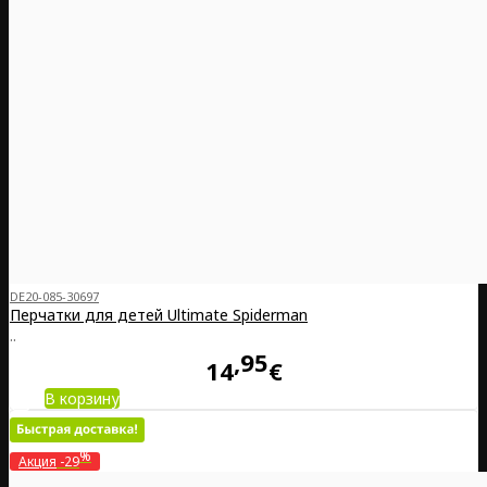
DE20-085-30697
Перчатки для детей Ultimate Spiderman
..
95
14
€
В корзину
%
Акция
-29