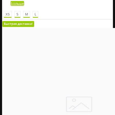
Больше
XS
S
M
L