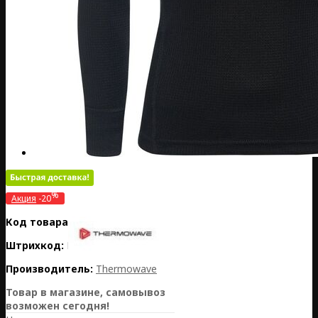
%
Акция
-20
Код товара:
LT26-12JUNP410-990
Штрихкод:
LT26-12JUNP410-990
Производитель:
Thermowave
Товар в магазине, самовывоз
возможен сегодня!