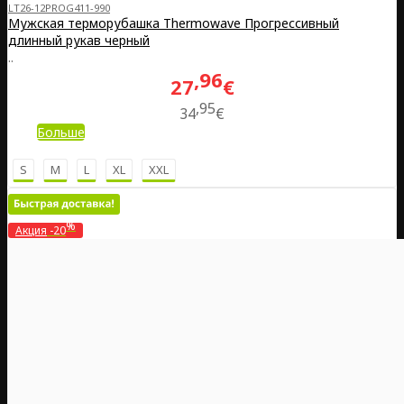
LT26-12PROG411-990
Мужская терморубашка Thermowave Прогрессивный
длинный рукав черный
..
96
27
€
95
34
€
Больше
S
M
L
XL
XXL
%
Акция
-20