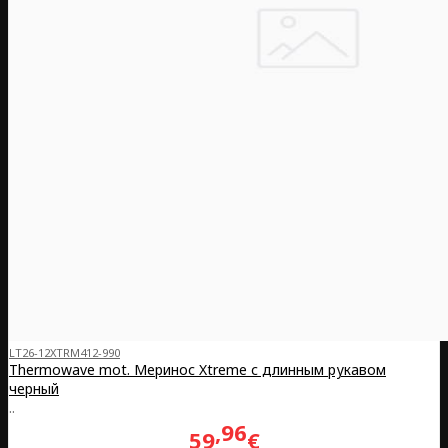
LT26-12XTRM412-990
Thermowave mot. Меринос Xtreme с длинным рукавом
черный
..
96
59
€