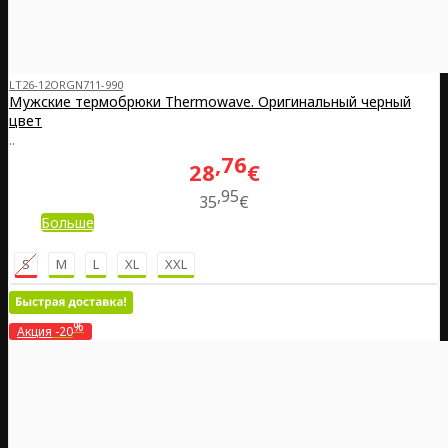
LT26-12ORGN711-990
Мужские термобрюки Thermowave. Оригинальный черный
цвет
..
76
28
€
95
35
€
Больше
S
M
L
XL
XXL
%
Акция
-20