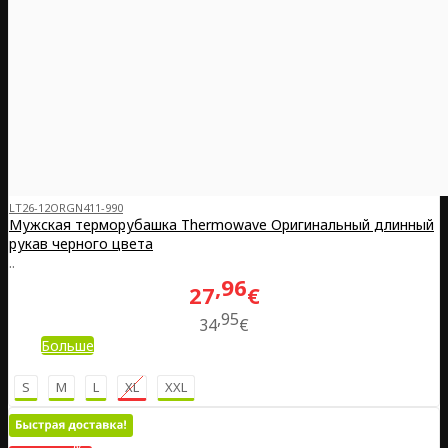
LT26-12ORGN411-990
Мужская терморубашка Thermowave Оригинальный длинный
рукав черного цвета
..
96
27
€
95
34
€
Больше
S
M
L
XL
XXL