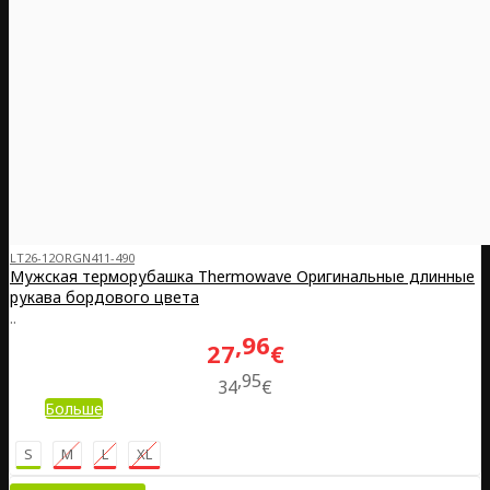
LT26-12ORGN411-490
Мужская терморубашка Thermowave Оригинальные длинные
рукава бордового цвета
..
96
27
€
95
34
€
Больше
S
M
L
XL