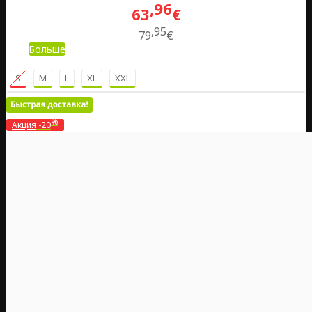
96
63
€
95
79
€
Больше
S
M
L
XL
XXL
%
Акция
-20