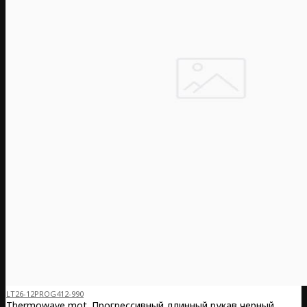
LT26-12PROG412-990
Thermowave mot. Прогрессивный длинный рукав черный