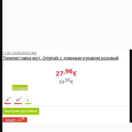
LT26-12ORGN412-430
Термовставка мот. Originals с длинным рукавом розовый
..
96
27
€
95
34
€
Больше
S
M
L
%
Акция
-20