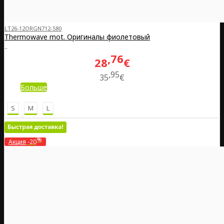
LT26-12ORGN712-580
Thermowave mot. Оригиналы фиолетовый
..
76
28
€
95
35
€
Больше
S
M
L
%
Акция
-20