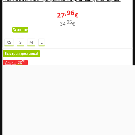
..
96
27
€
95
34
€
Больше
XS
S
M
L
%
Акция
-20