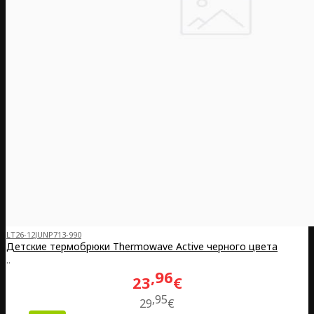
LT26-12JUNP713-990
Детские термобрюки Thermowave Active черного цвета
..
96
23
€
95
29
€