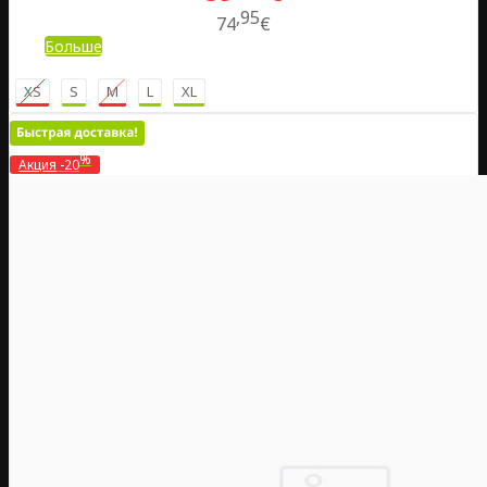
95
74
€
Больше
XS
S
M
L
XL
%
Акция
-20