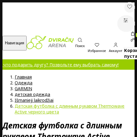
00
0
Навигация
Поиск
Корз
Избранное
Аккаунт
пуста
арить другу? Позвольте ему выбрать самому!
Главная
Oдежда
GARMIN
детская одежда
Išmanieji laikrodžiai
Детская футболка с длинным рукавом Thermowave
Active черного цвета
Детская футболка с длинным
рукавом Thermowave Active