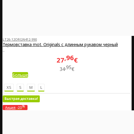
LT26-12ORGN412-990
Термовставка mot. Originals с длинным рукавом черный
..
96
27
€
95
34
€
Больше
XS
S
M
L
%
Акция
-20