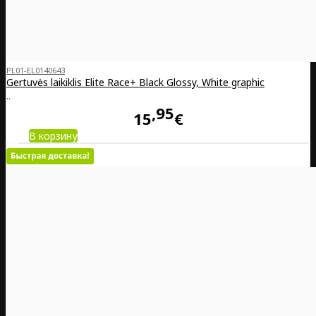
PL01-EL0140643
Gertuvės laikiklis Elite Race+ Black Glossy, White graphic
..
95
15
€
В корзину