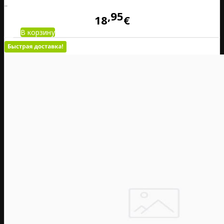
..
95
18
€
В корзину