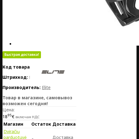
Код товара:
PL01-EL0175021
Штрихкод:
8020775043868
Производитель:
Elite
Товар в магазине, самовывоз
возможен сегодня!
Цена:
95
18
€
включая НДС
Магазин
Остаток
Доставка
Dviračių
parduotuvė
Доставка