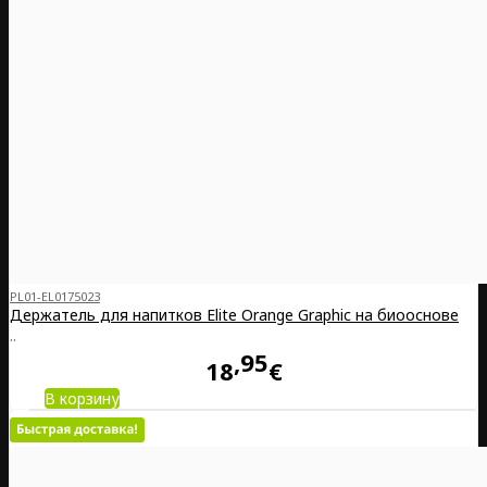
PL01-EL0175023
Держатель для напитков Elite Orange Graphic на биооснове
..
95
18
€
В корзину