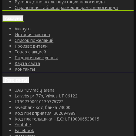
Руководство по эксплуатации велосипеда
Справочная таблица размеров рамы велосипеда
Аккаунт
Аккаунт
История заказов
Список пожеланий
Производители
Товар с акцией
Подарочные купоны
Карта сайта
Контакты
Реквизиты
UAB "Dviračių arena"
Laisvės pr. 77b, Vilnius LT-06122
LT597300010130776722
Swedbank код банка 73000
Код предприятия: 302694989
Код плательщика НДС: LT100006538015
Youtube
Facebook