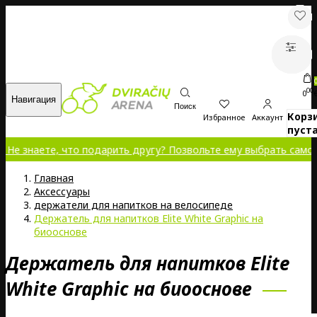
00
0
Навигация
Поиск
Корз
Избранное
Аккаунт
пуста
ете, что подарить другу? Позвольте ему выбрать самому!
Главная
Аксессуары
держатели для напитков на велосипеде
Держатель для напитков Elite White Graphic на
биооснове
Держатель для напитков Elite
White Graphic на биооснове