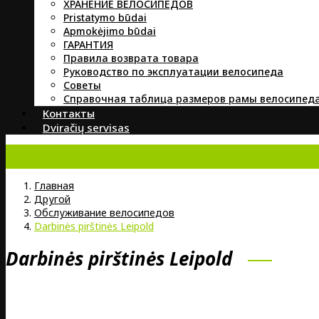
ХРАНЕНИЕ ВЕЛОСИПЕДОВ
Pristatymo būdai
Apmokėjimo būdai
ГАРАНТИЯ
Правила возврата товара
Руководство по эксплуатации велосипеда
Советы
Справочная таблица размеров рамы велосипед
Контакты
Dviračių servisas
Главная
Другой
Обслуживание велосипедов
Darbinės pirštinės Leipold
Darbinės pirštinės Leipold