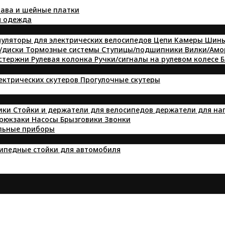
ава и шейные платки
я одежда
уляторы для электрических велосипедов
Цепи
Kамеры
Шин
/диски
Тормозные системы
Ступицы/подшипники
Вилки/Ам
 стержни
Рулевая колонка
Ручки/сигналы на рулевом колесе
Б
лектрических скутеров
Прогулочные скутеры
ики
Стойки и держатели для велосипедов
держатели для на
 рюкзаки
Насосы
Брызговики
Звонки
льные приборы
ипедные стойки для автомобиля