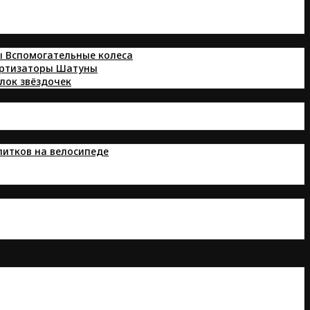
ы
Вспомогательные колеса
ортизаторы
Шатуны
лок звёздочек
питков на велосипеде