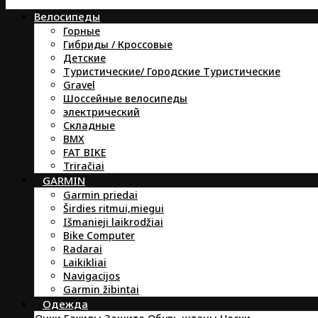
Велосипеды
Горные
Гибриды / Кроссовые
Детские
Туристические/ Городские Туристические
Gravel
Шоссейные велосипеды
электрический
Складные
BMX
FAT BIKE
Triračiai
GARMIN
Garmin priedai
Širdies ritmui,miegui
Išmanieji laikrodžiai
Bike Computer
Radarai
Laikikliai
Navigacijos
Garmin žibintai
Oдежда