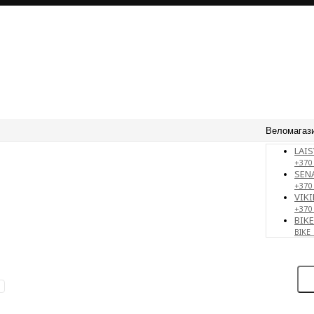
Веломагаз
LAIS
+370 
SENA
+370
VIKI
+370
BIK
BIKE