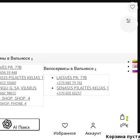
ины в Вильнюсе
VĖS PR. 77B
Велосервисы в Вильнюсе
656 39 448
SIS PILAITĖS KELIAS 1
LAISVĖS PR. 77B
 613 55063
+370 683 79 762
NGŲ G. 5A, VILNIUS
SENASIS PILAITĖS KELIAS 1
 662 98612
+370 603 63257
E_SHOP_SHOP_4
_SHOP_PHONE_4
0
00
0
€
AI Поиск
Избранное
Аккаунт
Корзина пуста