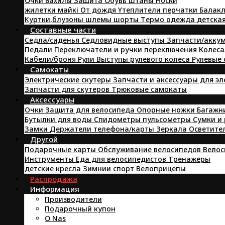
Oчки
Бахилы
Защита
Oбувь
штаны
Hоски
жилетки
майкi
От дождя
Yтеплители
перчатки
Балакл
Kуртки,блузоны
шлемы
шорты
Tермо одежда
детска
Составные части
Седла/сиденья
Седловидные выступы
Запчасти/аккум
Педали
Переключатели и ручки переключения
Колеса
Кабели/броня
Pули
Выступы рулевого колеса
Рулевые
Самокаты
Электрические скутеры
Запчасти и аксессуары для э
Запчасти для скутеров
Трюковые самокаты
Аксессуары
Очки
Защита для велосипеда
Опорные ножки
Багажн
Бутылки для воды
Спидометры пульсометры
Сумки и
Замки
Держатели телефона/карты
Зеркала
Осветите
Другой
Подарочные карты
Обслуживание велосипедов
Велос
Инструменты
Еда для велосипедистов
Tренажёры
детские кресла
Зимнии спорт
Велоприцепы
Распродажа
Информация
Производители
Подарочный купон
O Nas