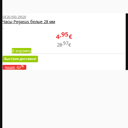
DE20-050-29520
Часы Pegasus белые 28 мм
..
95
4
€
97
28
€
В корзину
%
Акция
-83