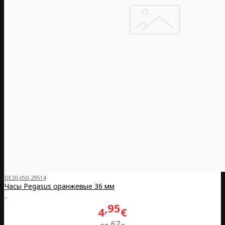
DE20-050-29514
Часы Pegasus оранжевые 36 мм
..
95
4
€
67