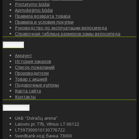
Pristatymo būdai
Apmokėjimo būdai
Правила возврата товара
Правила и условия покупки
Руководство по эксплуатации велосипеда
Справочная таблица размеров рамы велосипеда
Аккаунт
Аккаунт
История заказов
Список пожеланий
Производители
Товар с акцией
Подарочные купоны
Карта сайта
Контакты
Реквизиты
UAB "Dviračių arena"
Laisvės pr. 77b, Vilnius LT-06122
LT597300010130776722
Swedbank код банка 73000