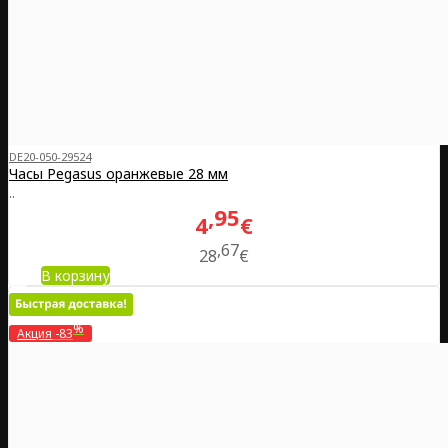
DE20-050-29524
Часы Pegasus оранжевые 28 мм
..
95
4
€
67
28
€
В корзину
%
Акция
-83