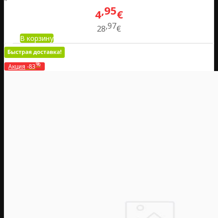
95
4
€
97
28
€
В корзину
%
Акция
-83