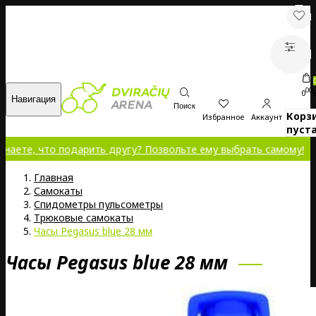
00
0
Навигация
Поиск
Корз
Избранное
Аккаунт
пуста
, что подарить другу? Позвольте ему выбрать самому!
Главная
Самокаты
Спидометры пульсометры
Трюковые самокаты
Часы Pegasus blue 28 мм
Часы Pegasus blue 28 мм