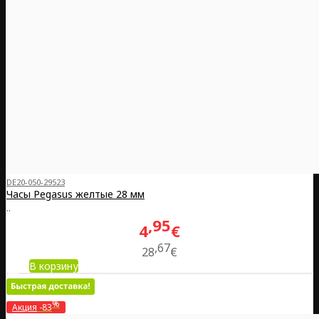
DE20-050-29523
Часы Pegasus желтые 28 мм
..
95
4
€
67
28
€
В корзину
%
Акция
-83