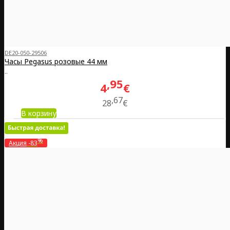
DE20-050-29506
Часы Pegasus розовые 44 мм
..
95
4
€
67
28
€
В корзину
%
Акция
-83