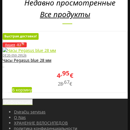
Недавно просмотренные
Все продукты
%
Акция
-83
DE20-050-29526
Часы Pegasus blue 28 мм
..
95
4
€
67
28
€
В корзину
Информация
Dviračių servisas
O Nas
ХРАНЕНИЕ ВЕЛОСИПЕДОВ
политика конфиденциальности