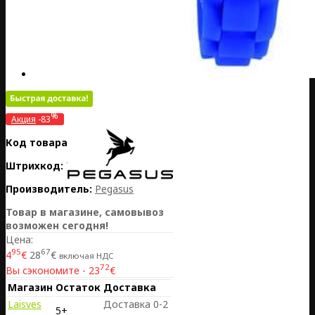
%
Акция
-83
Код товара:
DE20-050-29526
Штрихкод:
7770001006341
Производитель:
Pegasus
Товар в магазине, самовывоз
возможен сегодня!
Цена:
95
67
4
€
28
€
включая НДС
72
Вы сэкономите - 23
€
Магазин
Остаток
Доставка
Laisves
Доставка 0-2
5+