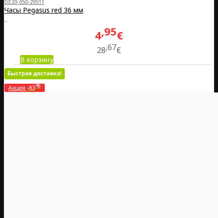
DE20-050-29511
Часы Pegasus red 36 мм
..
95
4
€
67
28
€
В корзину
%
Акция
-83