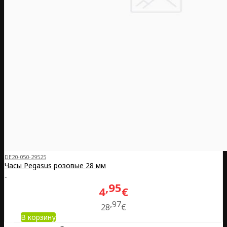
DE20-050-29525
Часы Pegasus розовые 28 мм
..
95
4
€
97
28
€
В корзину