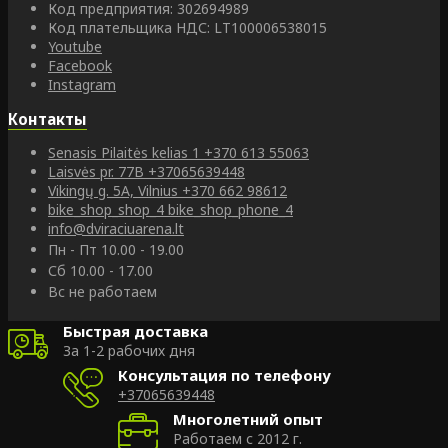
Код предприятия: 302694989
Код плательщика НДС: LT100006538015
Youtube
Facebook
Instagram
Контакты
Senasis Pilaitės kelias 1
+370 613 55063
Laisvės pr. 77B
+37065639448
Vikingų g. 5A, Vilnius
+370 662 98612
bike_shop_shop_4
bike_shop_phone_4
info@dviraciuarena.lt
Пн - Пт 10.00 - 19.00
Сб 10.00 - 17.00
Вс не работаем
Быстрая доставка
За 1-2 рабочих дня
Консультация по телефону
+37065639448
Многолетний опыт
Работаем с 2012 г.