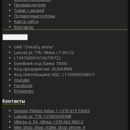
Производители
Товар с акцией
Подарочные купоны
Карта сайта
Контакты
Реквизиты
UAB "Dviračių arena"
Laisvės pr. 77b, Vilnius LT-06122
LT597300010130776722
Swedbank код банка 73000
Код предприятия: 302694989
Код плательщика НДС: LT100006538015
Youtube
Facebook
Instagram
Контакты
Senasis Pilaitės kelias 1
+370 613 55063
Laisvės pr. 77B
+37065639448
Vikingų g. 5A, Vilnius
+370 662 98612
bike_shop_shop_4
bike_shop_phone_4