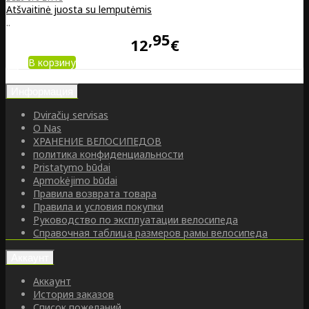
Atšvaitinė juosta su lemputėmis
..
95
12
€
В корзину
Информация
Dviračių servisas
O Nas
ХРАНЕНИЕ ВЕЛОСИПЕДОВ
политика конфиденциальности
Pristatymo būdai
Apmokėjimo būdai
Правила возврата товара
Правила и условия покупки
Руководство по эксплуатации велосипеда
Справочная таблица размеров рамы велосипеда
Аккаунт
Аккаунт
История заказов
Список пожеланий