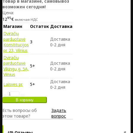
Товар в магазине, самовывоз
возможен сегодня!
Цена:
95
12
€
включая НДС
Магазин
Остаток
Доставка
Dviračių
parduotuvė
Доставка
3
Konstitucijos
0-2 дня
pr. 23, Vilnius
Dviračių
parduotuvė
Доставка
5+
Vikingų g. 5A,
0-2 дня
Vilnius
Доставка
Laisves pr.
5+
0-2 дня
Есть вопросы об
Задать
этом товаре?
вопрос
(0) Отзывы