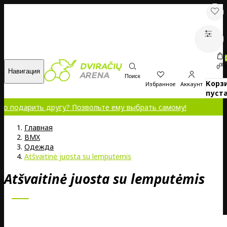
00
0
Навигация
Поиск
Корз
Избранное
Аккаунт
пуста
одарить другу? Позвольте ему выбрать самому!
Главная
BMX
Oдежда
Atšvaitinė juosta su lemputėmis
Atšvaitinė juosta su lemputėmis