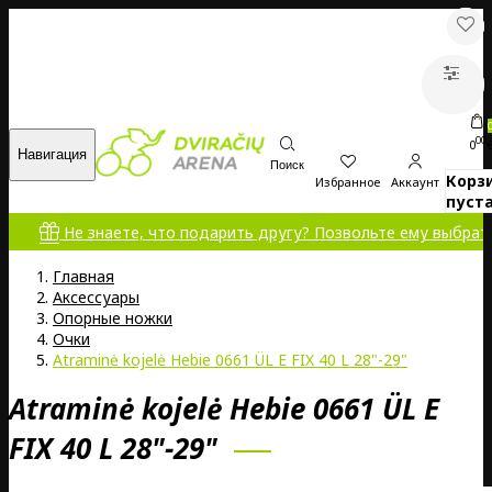
00
0
Навигация
Поиск
Корз
Избранное
Аккаунт
пуста
Не знаете, что подарить другу? Позвольте ему выбрать с
Главная
Аксессуары
Опорные ножки
Очки
Atraminė kojelė Hebie 0661 ÜL E FIX 40 L 28"-29"
Atraminė kojelė Hebie 0661 ÜL E
FIX 40 L 28"-29"