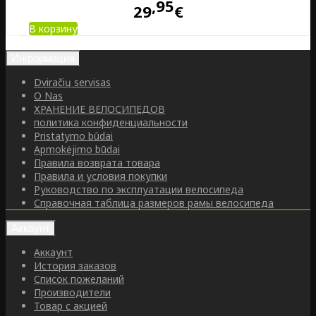
95
29
€
В корзину
Информация
Dviračių servisas
O Nas
ХРАНЕНИЕ ВЕЛОСИПЕДОВ
политика конфиденциальности
Pristatymo būdai
Apmokėjimo būdai
Правила возврата товара
Правила и условия покупки
Руководство по эксплуатации велосипеда
Справочная таблица размеров рамы велосипеда
Аккаунт
Аккаунт
История заказов
Список пожеланий
Производители
Товар с акцией