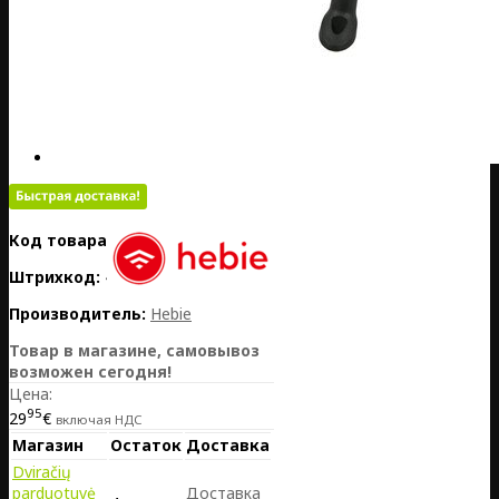
Код товара:
DE20-050-23104
Штрихкод:
4021834066105
Производитель:
Hebie
Товар в магазине, самовывоз
возможен сегодня!
Цена:
95
29
€
включая НДС
Магазин
Остаток
Доставка
Dviračių
parduotuvė
Доставка