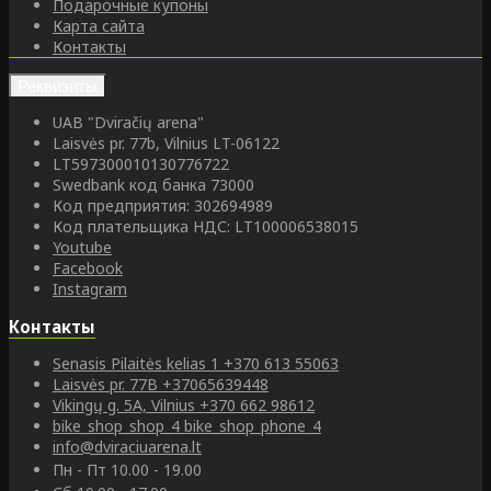
Подарочные купоны
Карта сайта
Контакты
Реквизиты
UAB "Dviračių arena"
Laisvės pr. 77b, Vilnius LT-06122
LT597300010130776722
Swedbank код банка 73000
Код предприятия: 302694989
Код плательщика НДС: LT100006538015
Youtube
Facebook
Instagram
Контакты
Senasis Pilaitės kelias 1
+370 613 55063
Laisvės pr. 77B
+37065639448
Vikingų g. 5A, Vilnius
+370 662 98612
bike_shop_shop_4
bike_shop_phone_4
info@dviraciuarena.lt
Пн - Пт 10.00 - 19.00