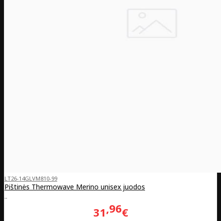
LT26-14GLVM810-99
Pištinės Thermowave Merino unisex juodos
..
96
31
€