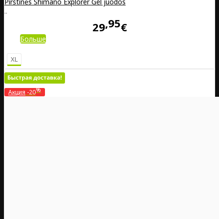
Pirštinės Shimano Explorer Gel juodos
..
95
29
€
Больше
XL
%
Акция
-20