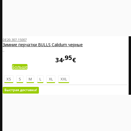
DE20-307-15007
Зимние перчатки BULLS Calidum черные
..
95
34
€
Больше
XS
S
M
L
XL
XXL