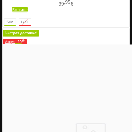
95
39
€
Больше
S/M
L/XL
%
Акция
-20