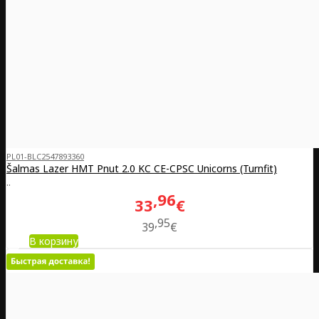
PL01-BLC2547893360
Šalmas Lazer HMT Pnut 2.0 KC CE-CPSC Unicorns (Turnfit)
..
96
33
€
95
39
€
В корзину