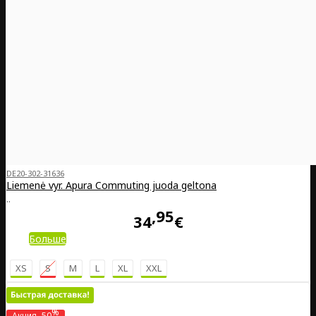
DE20-302-31636
Liemenė vyr. Apura Commuting juoda geltona
..
95
34
€
Больше
XS
S
M
L
XL
XXL
%
Акция
-50