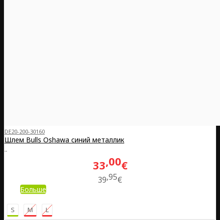
DE20-200-30160
Шлем Bulls Oshawa синий металлик
..
00
33
€
95
39
€
Больше
S
M
L