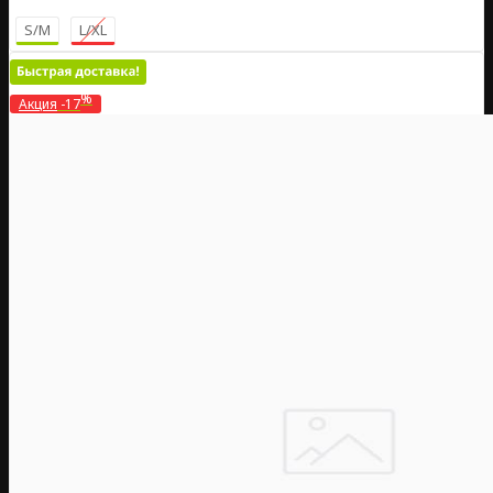
S/M
L/XL
%
Акция
-17