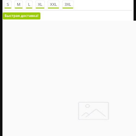
S
M
L
XL
XXL
3XL