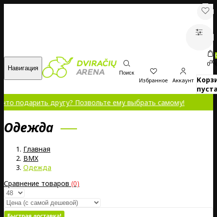
00
0
Навигация
Поиск
Корз
Избранное
Аккаунт
пуста
арить другу? Позвольте ему выбрать самому!
Oдежда
Главная
BMX
Oдежда
Сравнение товаров
(0)