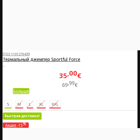
IT03-1101276439
Термальный джемпер Sportful Force
..
00
35
€
99
69
€
Больше
S
M
L
XL
XXL
%
Акция
-15