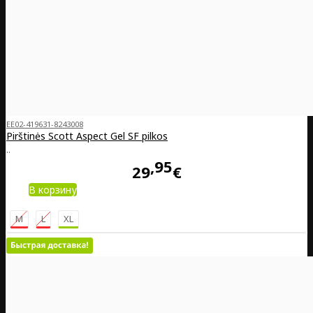
EE02-419631-8243008
Pirštinės Scott Aspect Gel SF pilkos
..
95
29
€
В корзину
M
L
XL