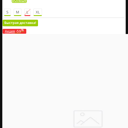
Больше
S
M
L
XL
%
Акция
-59