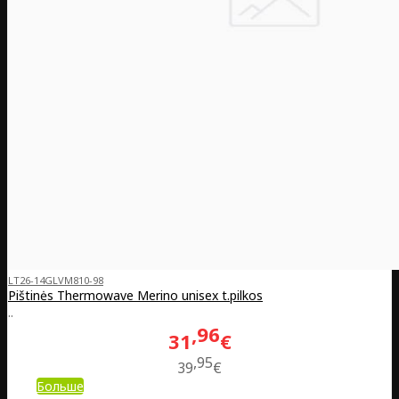
LT26-14GLVM810-98
Pištinės Thermowave Merino unisex t.pilkos
..
96
31
€
95
39
€
Больше