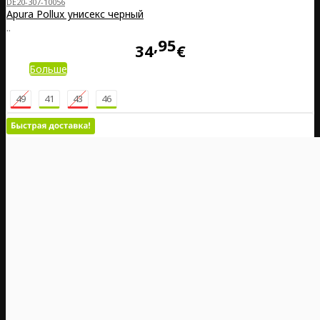
DE20-307-10056
Apura Pollux унисекс черный
..
95
34
€
Больше
49
41
43
46