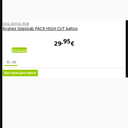
EE02-303102-3538
Kojinės GripGrab PACR HIGH CUT baltos
..
95
29
€
Больше
35-38