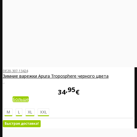
DE20-307-13424
Зимние варежки Apura Troposphere черного цвета
..
95
34
€
Больше
M
L
XL
XXL