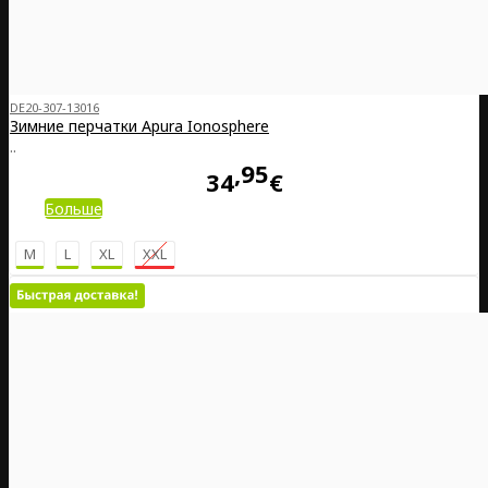
DE20-307-13016
Зимние перчатки Apura Ionosphere
..
95
34
€
Больше
M
L
XL
XXL