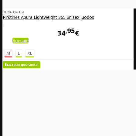
DE20-307-134
Pirštinės Apura Lightweight 365 unisex juodos
..
95
34
€
Больше
M
L
XL