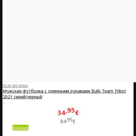
DE20-300-05963
Мужская футболка с длинными рукавами Bulls Team Trikot
2021 синий/черный
..
95
34
€
95
84
€
Больше